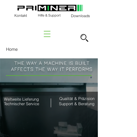
Kontakt
Hilfe & Support
Downloads
Home
THE WAY A MACHINE IS BUILT
AFFECTS THE WAY IT PERFORMS
Qualität & Präzision
Weltweite Lieferung
Technischer Service
Support & Beratung