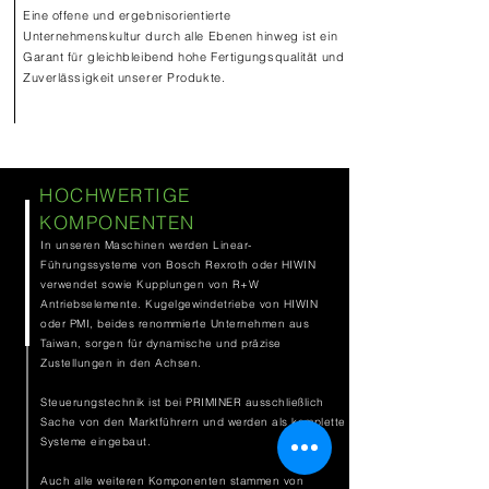
Eine offene und ergebnisorientierte
Unternehmenskultur durch alle Ebenen hinweg ist ein
Garant für gleichbleibend hohe Fertigungsqualität und
Zuverlässigkeit unserer Produkte.
HOCHWERTIGE
KOMPONENTEN
In unseren Maschinen werden Linear-
Führungssysteme von Bosch Rexroth oder HIWIN
verwendet sowie Kupplungen von R+W
Antriebselemente. Kugelgewindetriebe von HIWIN
oder PMI, beides renommierte Unternehmen aus
Taiwan, sorgen für dynamische und präzise
Zustellungen in den Achsen.
Steuerungstechnik ist bei PRIMINER ausschließlich
Sache von den Marktführern und werden als komplette
Systeme eingebaut.
Auch alle weiteren Komponenten stammen von