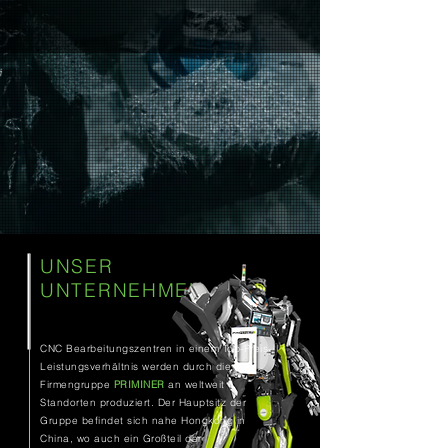
UNSER
UNTERNEHMEN
CNC Bearbeitungszentren in einem Top-Preis-
Leistungsverhältnis werden durch die
Firmengruppe
PRIMINER
an weltweit 4
Standorten produziert. Der Hauptsitz der
Gruppe befindet sich nahe Hongkong in
China, wo auch ein Großteil der