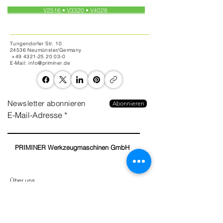
V2516 • V3320 • V4028
Tungendorfer Str. 10
24536 Neumünster/Germany
+49 4321-25 20 03-0
E-Mail: info@priminer.de
Newsletter abonnieren
Abonnieren
E-Mail-Adresse
PRIMINER Werkzeugmaschinen GmbH
Über uns
Customer Stories
Datenschutz
Presse
Kontakt