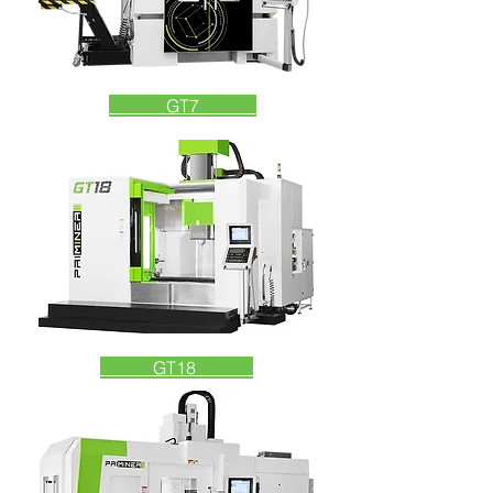
GT7
GT18