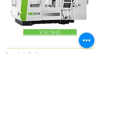
V1613HS
Tungendorfer Str. 10
24536 Neumünster/Germany
+49 4321-25 20 03-0
E-Mail: info@priminer.de
Newsletter abonnieren
Abonnieren
E-Mail-Adresse
PRIMINER Werkzeugmaschinen GmbH