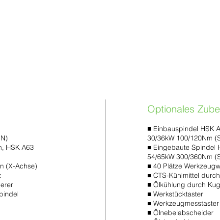
Optionales Zube
■ Einbauspindel HSK 
IN)
30/36kW 100/120Nm 
n, HSK A63
■ Eingebaute Spindel
54/65kW 300/360Nm 
n (X-Achse)
■ 40 Plätze Werkzeugw
z
■ CTS-Kühlmittel durch
erer
■ Ölkühlung durch Kug
pindel
■ Werkstücktaster
■ Werkzeugmesstaster
■ Ölnebelabscheider