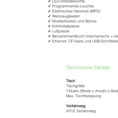
✔ LED-Arbeitsleuchte
✔ Programmende-Leuchte
✔ Elektrisches Handrad (MPG)
✔ Werkzeugkasten
✔ Nivellierbolzen und Blöcke
✔ Kühlmittelpistole
✔ Luftpistole
✔ Benutzerhandbuch (mechanische + elek
✔ Ethernet, CF-Karte und USB-Schnittstel
Technische Details
Tisch
Tischgröße
T-Nuten (Breite x Anzahl x Abs
Max. Tischbelastung
Verfahrweg
X/Y/Z Verfahrweg