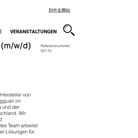
到中文网站
E
VERANSTALTUNGEN
(m/w/d)
Referenznummer:
02110
 Hersteller von
ngguan im
 und der
chland. Wir
d
tes Team arbeitet
uer Lösungen für